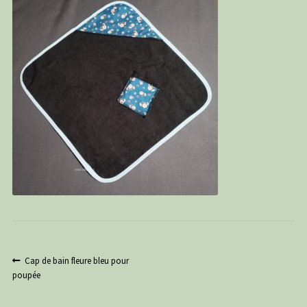
PANIER
CONTACT
C G
Navigation
Article
Cap de bain fleure bleu pour
précédent :
poupée
de
l’article