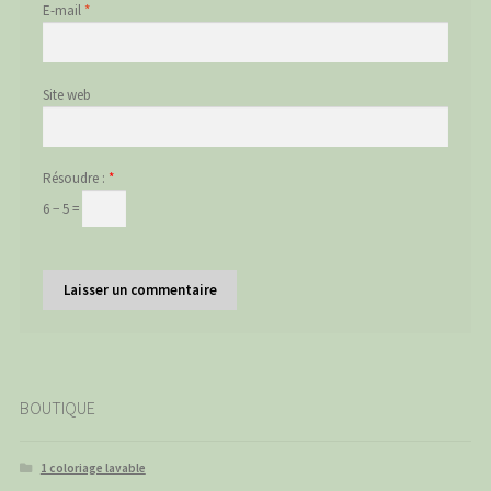
E-mail
*
Site web
Résoudre :
*
6 − 5 =
BOUTIQUE
1 coloriage lavable