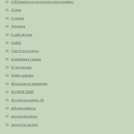
2 Vêtements et accesoires pour poupées
21 jeux
3 cuisine
4 hygiene
5 salle de bain
6 bébé
7 petit accesoires
8 emballage cadeau
81 sur mesure
9 Idée cadeaux
90 pochon et emballage
91 FIN DE SERIE
92 création médoc 3D
débarbouillette
personnalisation
serviette cantine