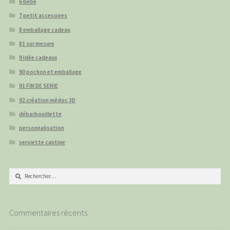
6 bébé
7 petit accesoires
8 emballage cadeau
81 sur mesure
9 Idée cadeaux
90 pochon et emballage
91 FIN DE SERIE
92 création médoc 3D
débarbouillette
personnalisation
serviette cantine
Rechercher :
Commentaires récents