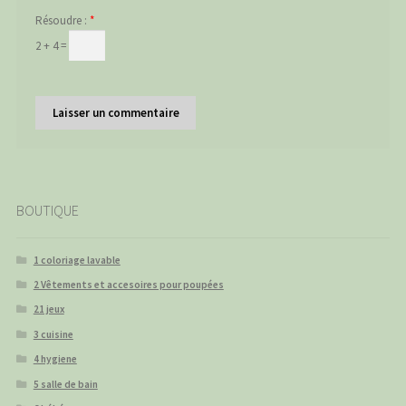
Résoudre :
*
2 + 4 =
BOUTIQUE
1 coloriage lavable
2 Vêtements et accesoires pour poupées
21 jeux
3 cuisine
4 hygiene
5 salle de bain