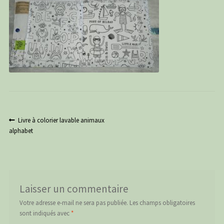
PANIER
CONTACT
C G
Navigation
Article
Livre à colorier lavable animaux
précédent :
alphabet
de
l’article
Laisser un commentaire
Votre adresse e-mail ne sera pas publiée.
Les champs obligatoires
sont indiqués avec
*