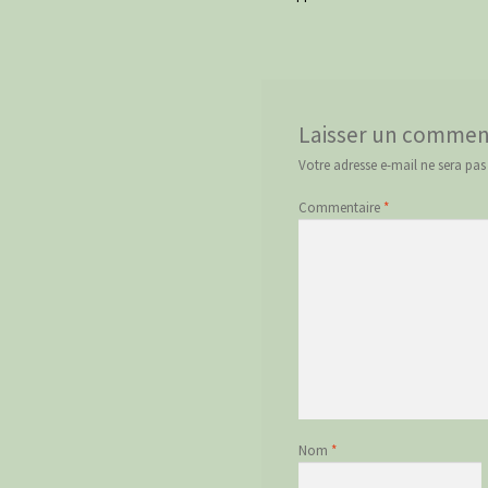
précédent :
de
l’article
Laisser un commen
Votre adresse e-mail ne sera pas
Commentaire
*
Nom
*