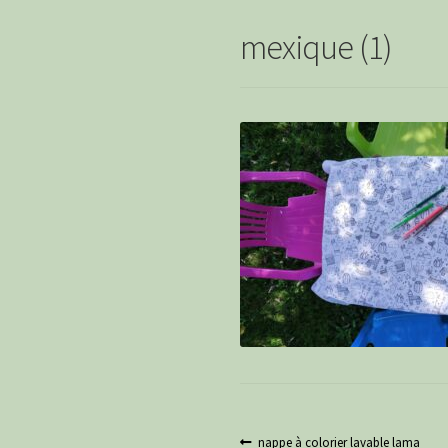
mexique (1)
Navigation
Article
nappe à colorier lavable lama