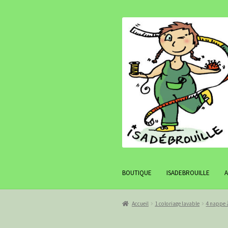
Aller
Aller
à
au
la
contenu
navigation
BOUTIQUE
ISADEBROUILLE
Accueil
1 coloriage lavable
4 nappe à