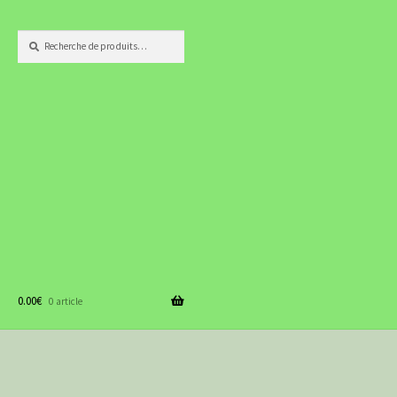
Recherche
Recherche
pour :
0.00
€
0 article