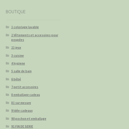
BOUTIQUE
1 coloriage lavable
2 Vêtements et accesoires pour
poupées
21 jeux
3 cuisine
4 hygiene
5 salle de bain
6 bébé
7 petit accesoires
8 emballage cadeau
81 sur mesure
9 Idée cadeaux
90 pochon et emballage
91 FIN DE SERIE