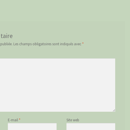
taire
 publiée.
Les champs obligatoires sont indiqués avec
*
E-mail
*
Site web