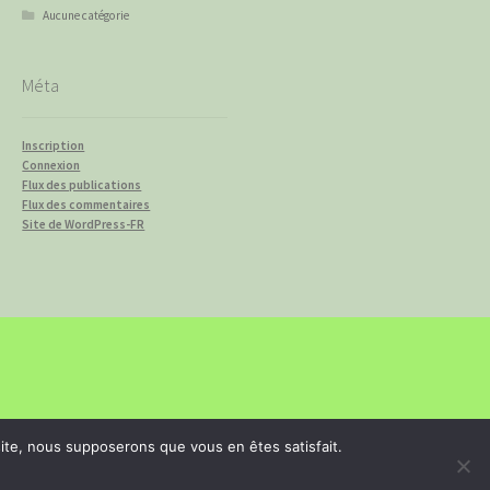
Aucune catégorie
Méta
Inscription
Connexion
Flux des publications
Flux des commentaires
Site de WordPress-FR
 site, nous supposerons que vous en êtes satisfait.