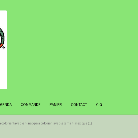
AGENDA
COMMANDE
PANIER
CONTACT
C G
 colorier lavable
nappe à colorier lavable lama
mexique (1)