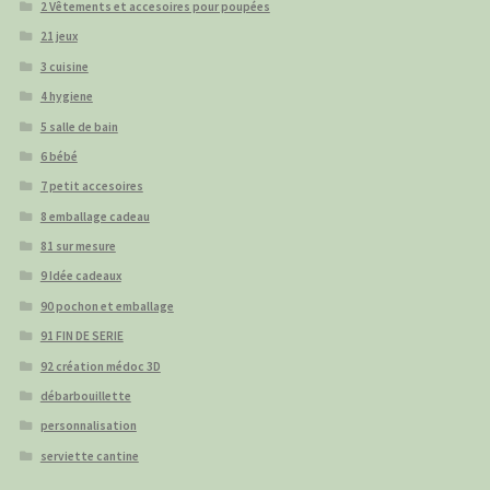
2 Vêtements et accesoires pour poupées
21 jeux
3 cuisine
4 hygiene
5 salle de bain
6 bébé
7 petit accesoires
8 emballage cadeau
81 sur mesure
9 Idée cadeaux
90 pochon et emballage
91 FIN DE SERIE
92 création médoc 3D
débarbouillette
personnalisation
serviette cantine