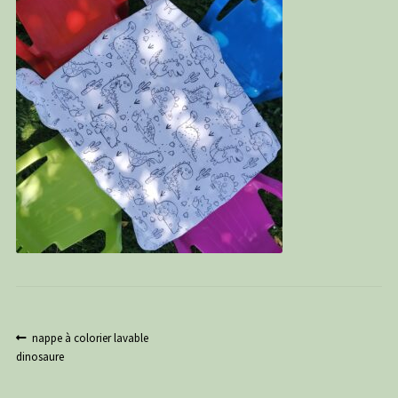
PANIER
CONTACT
C G
Navigation
Article
nappe à colorier lavable
précédent :
dinosaure
de
l’article