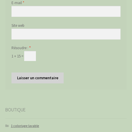
E-mail
*
Site web
Résoudre :
*
1 + 15 =
BOUTIQUE
1 coloriage lavable