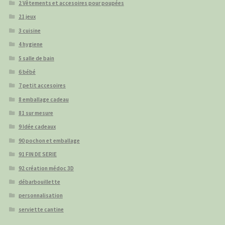
2 Vêtements et accesoires pour poupées
21 jeux
3 cuisine
4 hygiene
5 salle de bain
6 bébé
7 petit accesoires
8 emballage cadeau
81 sur mesure
9 Idée cadeaux
90 pochon et emballage
91 FIN DE SERIE
92 création médoc 3D
débarbouillette
personnalisation
serviette cantine