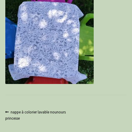
PANIER
CONTACT
C G
Navigation
Article
nappe à colorier lavable nounours
précédent :
princesse
de
l’article