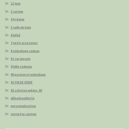
21 jeux
3 cuisine
4 hygiene
5 salle de bain
6 bébé
7 petit accesoires
8 emballage cadeau
81 sur mesure
9 Idée cadeaux
90 pochon et emballage
91 FIN DE SERIE
92 création médoc 3D
débarbouillette
personnalisation
serviette cantine