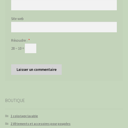
Site web
Résoudre :
*
28 − 10 =
BOUTIQUE
1 coloriage lavable
2 Vêtements et accesoires pour poupées