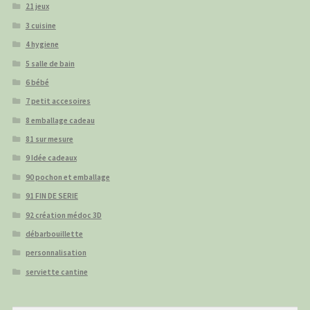
21 jeux
3 cuisine
4 hygiene
5 salle de bain
6 bébé
7 petit accesoires
8 emballage cadeau
81 sur mesure
9 Idée cadeaux
90 pochon et emballage
91 FIN DE SERIE
92 création médoc 3D
débarbouillette
personnalisation
serviette cantine