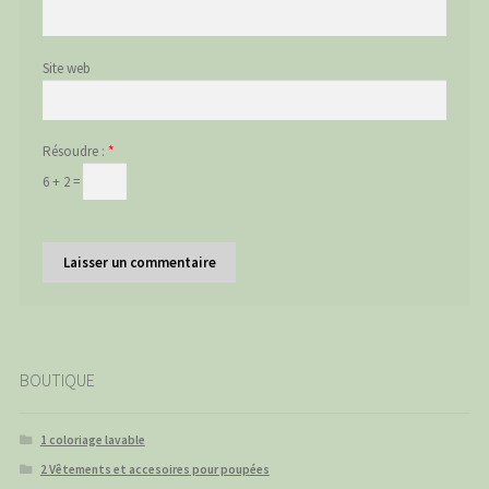
Site web
Résoudre :
*
6 + 2 =
BOUTIQUE
1 coloriage lavable
2 Vêtements et accesoires pour poupées