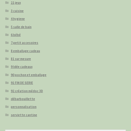
21 jeux
3 cuisine
4 hygiene
5 salle de bain
6 bébé
7 petit accesoires
8 emballage cadeau
81 sur mesure
9 Idée cadeaux
90 pochon et emballage
91 FIN DE SERIE
92 création médoc 3D
débarbouillette
personnalisation
serviette cantine