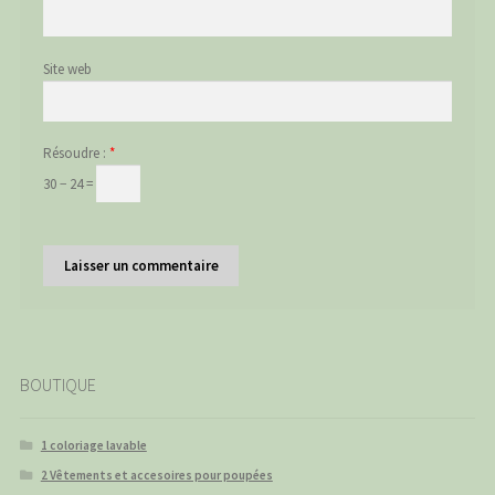
Site web
Résoudre :
*
30 − 24 =
BOUTIQUE
1 coloriage lavable
2 Vêtements et accesoires pour poupées