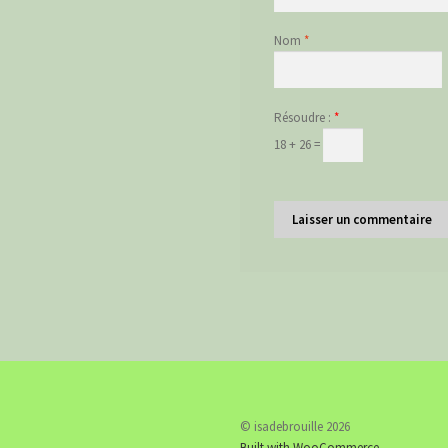
Nom
*
Résoudre :
*
18 + 26 =
© isadebrouille 2026
Built with WooCommerce
.