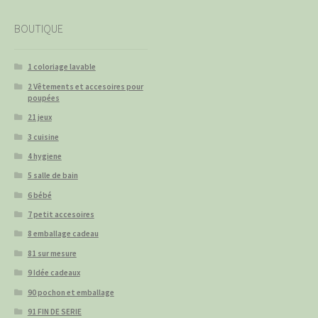
BOUTIQUE
1 coloriage lavable
2 Vêtements et accesoires pour
poupées
21 jeux
3 cuisine
4 hygiene
5 salle de bain
6 bébé
7 petit accesoires
8 emballage cadeau
81 sur mesure
9 Idée cadeaux
90 pochon et emballage
91 FIN DE SERIE