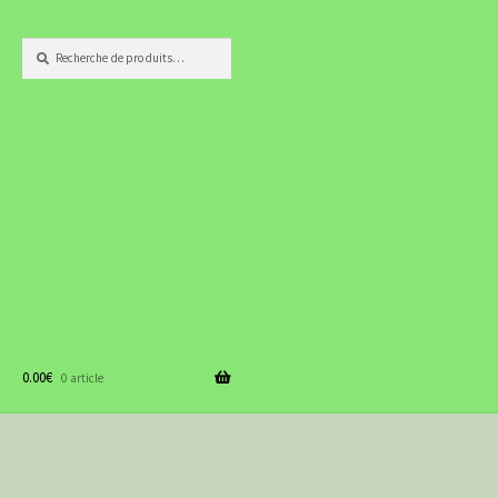
Recherche
Recherche
pour :
0.00
€
0 article