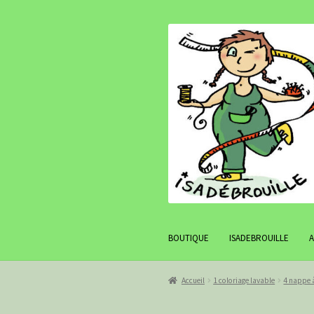
Aller
Aller
à
au
la
contenu
navigation
BOUTIQUE
ISADEBROUILLE
Accueil
1 coloriage lavable
4 nappe à