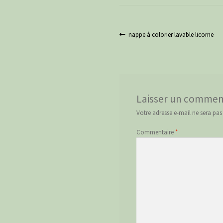
Navigation
Article
nappe à colorier lavable licorne
précédent :
de
l’article
Laisser un commen
Votre adresse e-mail ne sera pas
Commentaire
*