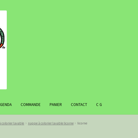
AGENDA
COMMANDE
PANIER
CONTACT
C G
 colorier lavable
nappe à colorier lavable licorne
licorne