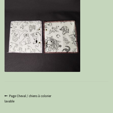
PANIER
CONTACT
C G
Navigation
Article
Page Cheval / chiens à colorier
précédent :
lavable
de
l’article