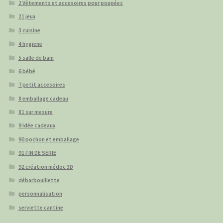
2 Vêtements et accesoires pour poupées
21 jeux
3 cuisine
4 hygiene
5 salle de bain
6 bébé
7 petit accesoires
8 emballage cadeau
81 sur mesure
9 Idée cadeaux
90 pochon et emballage
91 FIN DE SERIE
92 création médoc 3D
débarbouillette
personnalisation
serviette cantine