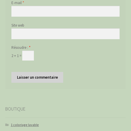
E-mail
*
Site web
Résoudre :
*
2 + 1 =
BOUTIQUE
1 coloriage lavable