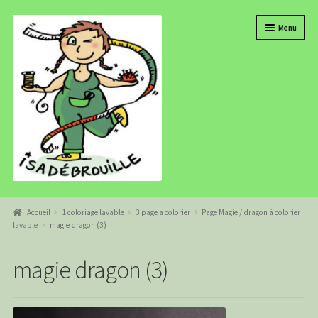
Aller
Aller
Menu
à
au
la
contenu
navigation
BOUTIQUE
Accueil
1 coloriage lavable
3 page a colorier
Page Magie / dragon à colorier
lavable
magie dragon (3)
ISADEBROUILLE
AGENDA
magie dragon (3)
COMMANDE