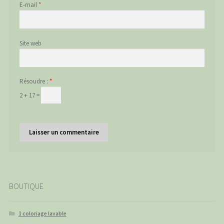
E-mail
*
Site web
Résoudre :
*
2 + 17 =
BOUTIQUE
1 coloriage lavable