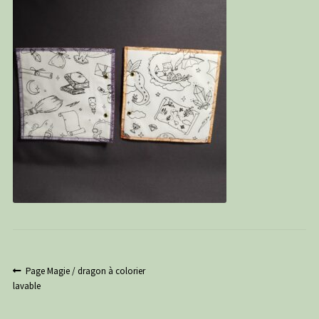
PANIER
CONTACT
C G
Navigation
Article
Page Magie / dragon à colorier
précédent :
lavable
de
l’article