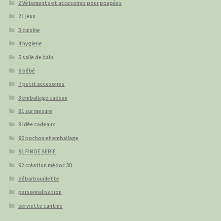
2 Vêtements et accesoires pour poupées
21 jeux
3 cuisine
4 hygiene
5 salle de bain
6 bébé
7 petit accesoires
8 emballage cadeau
81 sur mesure
9 Idée cadeaux
90 pochon et emballage
91 FIN DE SERIE
92 création médoc 3D
débarbouillette
personnalisation
serviette cantine