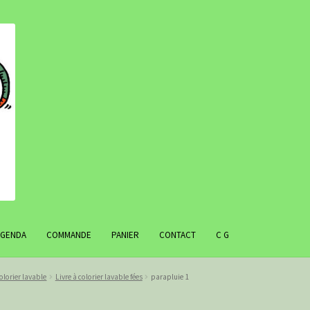
AGENDA
COMMANDE
PANIER
CONTACT
C G
colorier lavable
Livre à colorier lavable fées
parapluie 1