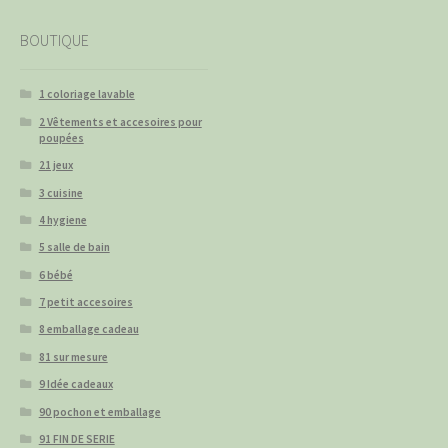
BOUTIQUE
1 coloriage lavable
2 Vêtements et accesoires pour
poupées
21 jeux
3 cuisine
4 hygiene
5 salle de bain
6 bébé
7 petit accesoires
8 emballage cadeau
81 sur mesure
9 Idée cadeaux
90 pochon et emballage
91 FIN DE SERIE