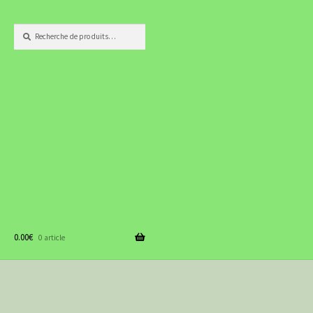
Recherche
Recherche
pour :
0.00
€
0 article