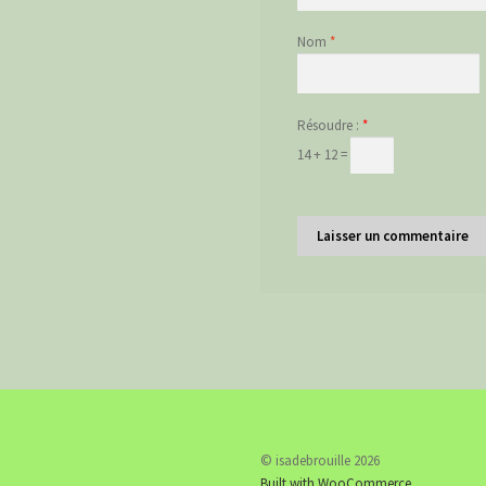
Nom
*
Résoudre :
*
14 + 12 =
© isadebrouille 2026
Built with WooCommerce
.