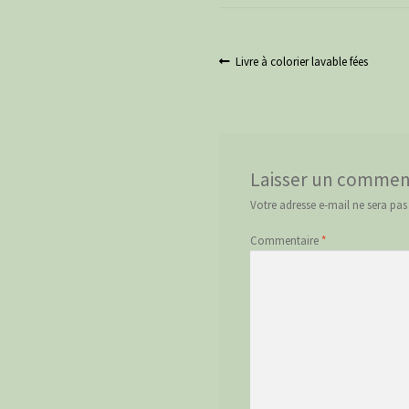
Navigation
Article
Livre à colorier lavable fées
précédent :
de
l’article
Laisser un commen
Votre adresse e-mail ne sera pas
Commentaire
*