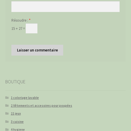
Résoudre :
*
15 + 27 =
BOUTIQUE
1 coloriage lavable
2 Vêtements et accesoires pour poupées
21 jeux
3 cuisine
4 hygiene