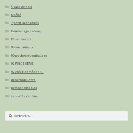
5 salle de bain
6 bébé
7 petit accesoires
8 emballage cadeau
81 sur mesure
9 Idée cadeaux
90 pochon et emballage
91 FIN DE SERIE
92 création médoc 3D
débarbouillette
personnalisation
serviette cantine
Rechercher :