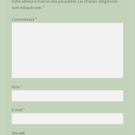
Votre adresse e-mail ne sera pas publiée.
Les champs obligatoires
sont indiqués avec
*
Commentaire
*
Nom
*
E-mail
*
Site web