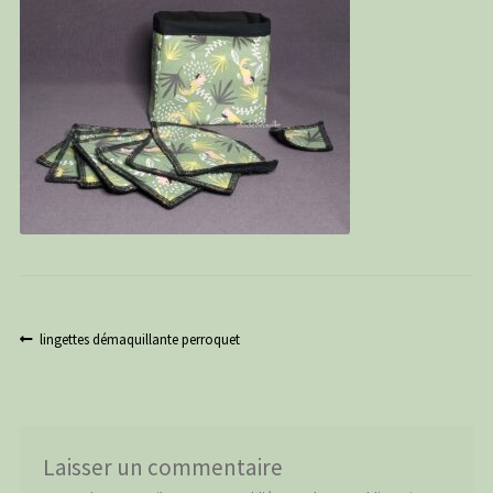
PANIER
CONTACT
C G
Navigation
Article
lingettes démaquillante perroquet
précédent :
de
l’article
Laisser un commentaire