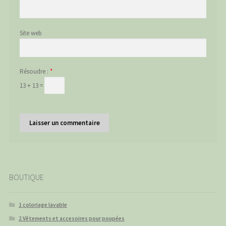
Site web
Résoudre :
*
13 + 13 =
BOUTIQUE
1 coloriage lavable
2 Vêtements et accesoires pour poupées