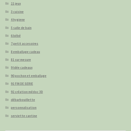
21 jeux
3 cuisine
4 hygiene
5 salle de bain
6 bébé
7 petit accesoires
8 emballage cadeau
81 sur mesure
9 Idée cadeaux
90 pochon et emballage
91 FIN DE SERIE
92 création médoc 3D
débarbouillette
personnalisation
serviette cantine