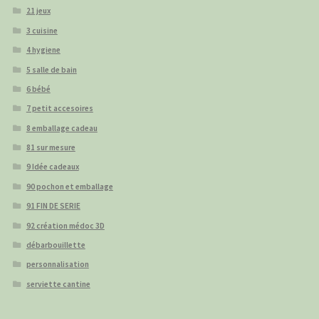
21 jeux
3 cuisine
4 hygiene
5 salle de bain
6 bébé
7 petit accesoires
8 emballage cadeau
81 sur mesure
9 Idée cadeaux
90 pochon et emballage
91 FIN DE SERIE
92 création médoc 3D
débarbouillette
personnalisation
serviette cantine