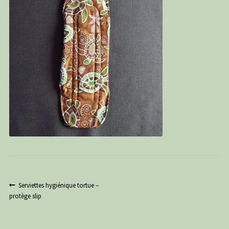
PANIER
CONTACT
C G
Navigation
Article
Serviettes hygiénique tortue –
précédent :
protège slip
de
l’article