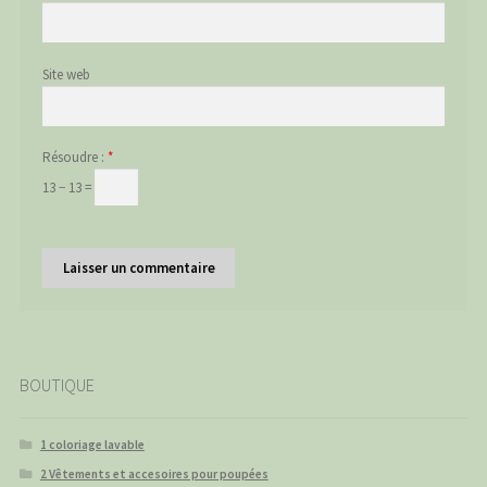
Site web
Résoudre :
*
13 − 13 =
BOUTIQUE
1 coloriage lavable
2 Vêtements et accesoires pour poupées