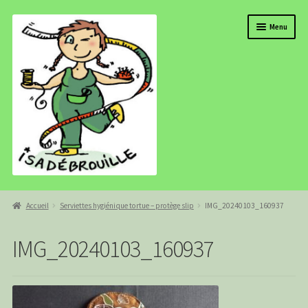
Aller
Aller
Menu
à
au
la
contenu
navigation
BOUTIQUE
Accueil
Serviettes hygiénique tortue – protège slip
IMG_20240103_160937
ISADEBROUILLE
IMG_20240103_160937
AGENDA
COMMANDE