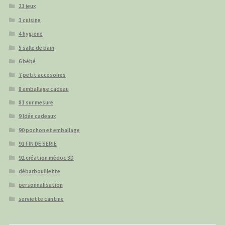
21 jeux
3 cuisine
4 hygiene
5 salle de bain
6 bébé
7 petit accesoires
8 emballage cadeau
81 sur mesure
9 Idée cadeaux
90 pochon et emballage
91 FIN DE SERIE
92 création médoc 3D
débarbouillette
personnalisation
serviette cantine