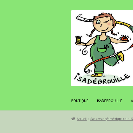
Aller
Aller
à
au
la
contenu
navigation
BOUTIQUE
ISADEBROUILLE
Accueil
Sac a vrac géométrique noir – 