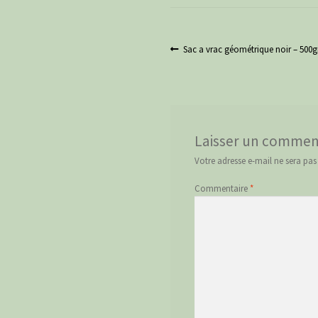
Navigation
Article
Sac a vrac géométrique noir – 500g
précédent :
de
l’article
Laisser un commen
Votre adresse e-mail ne sera pas
Commentaire
*