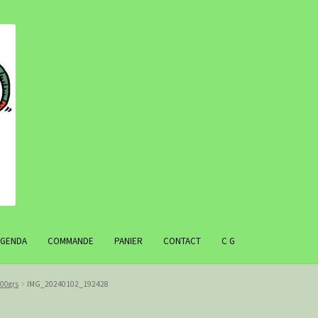
AGENDA
COMMANDE
PANIER
CONTACT
C G
500grs
IMG_20240102_192428