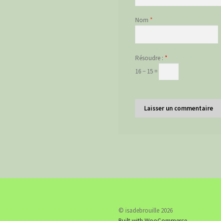
Nom
*
Résoudre :
*
16 − 15 =
© isadebrouille 2026
Built with WooCommerce
.