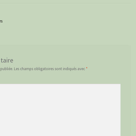
rs
taire
 publiée.
Les champs obligatoires sont indiqués avec
*