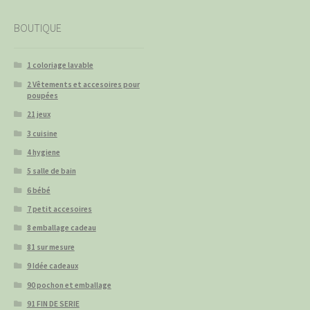
BOUTIQUE
1 coloriage lavable
2 Vêtements et accesoires pour
poupées
21 jeux
3 cuisine
4 hygiene
5 salle de bain
6 bébé
7 petit accesoires
8 emballage cadeau
81 sur mesure
9 Idée cadeaux
90 pochon et emballage
91 FIN DE SERIE