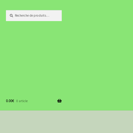
Recherche
Recherche
pour :
0.00
€
0 article