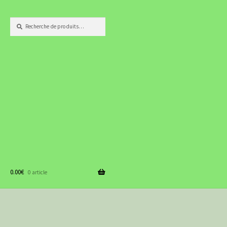
Recherche
Recherche
pour :
0.00
€
0 article