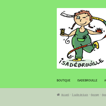
Aller
Aller
à
au
la
contenu
navigation
BOUTIQUE
ISADEBROUILLE
Accueil
5 salle de bain
éponge
épo