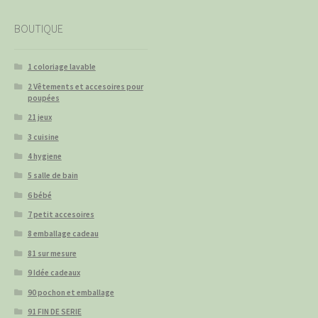
BOUTIQUE
1 coloriage lavable
2 Vêtements et accesoires pour
poupées
21 jeux
3 cuisine
4 hygiene
5 salle de bain
6 bébé
7 petit accesoires
8 emballage cadeau
81 sur mesure
9 Idée cadeaux
90 pochon et emballage
91 FIN DE SERIE