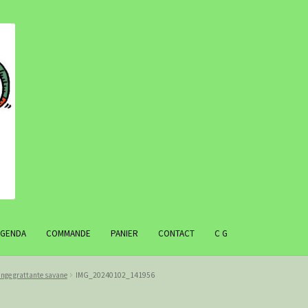
AGENDA
COMMANDE
PANIER
CONTACT
C G
nge grattante savane
IMG_20240102_141956