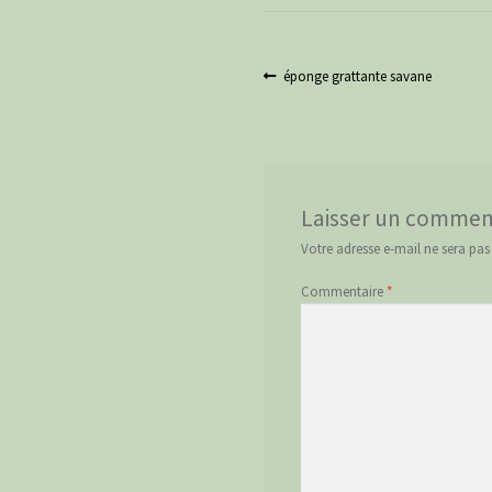
Navigation
Article
éponge grattante savane
précédent :
de
l’article
Laisser un commen
Votre adresse e-mail ne sera pas
Commentaire
*