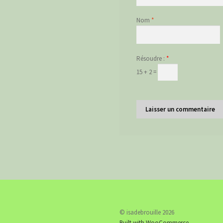
Nom
*
Résoudre :
*
15 + 2 =
© isadebrouille 2026
Built with WooCommerce
.