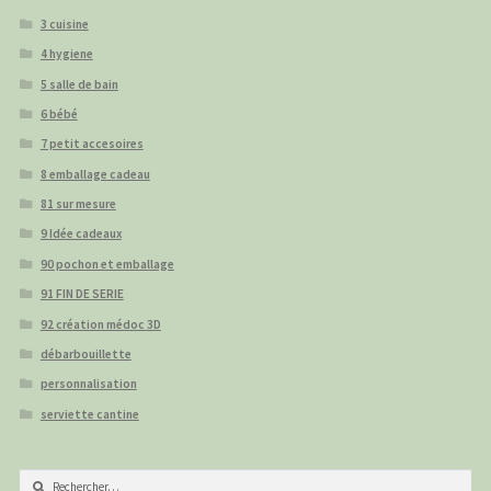
3 cuisine
4 hygiene
5 salle de bain
6 bébé
7 petit accesoires
8 emballage cadeau
81 sur mesure
9 Idée cadeaux
90 pochon et emballage
91 FIN DE SERIE
92 création médoc 3D
débarbouillette
personnalisation
serviette cantine
Rechercher :