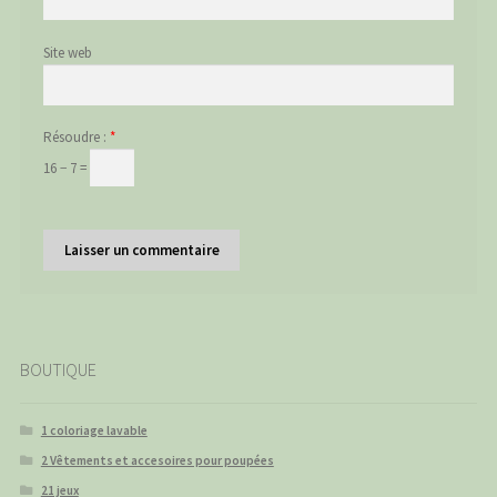
Site web
Résoudre :
*
16 − 7 =
BOUTIQUE
1 coloriage lavable
2 Vêtements et accesoires pour poupées
21 jeux