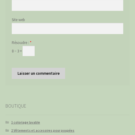
Site web
Résoudre :
*
8 − 3 =
BOUTIQUE
1 coloriage lavable
2 Vêtements et accesoires pour poupées