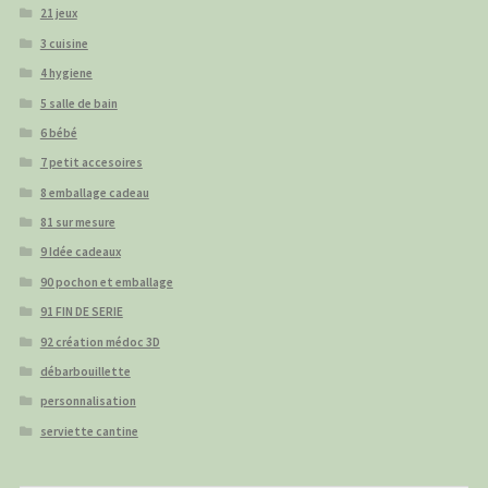
21 jeux
3 cuisine
4 hygiene
5 salle de bain
6 bébé
7 petit accesoires
8 emballage cadeau
81 sur mesure
9 Idée cadeaux
90 pochon et emballage
91 FIN DE SERIE
92 création médoc 3D
débarbouillette
personnalisation
serviette cantine