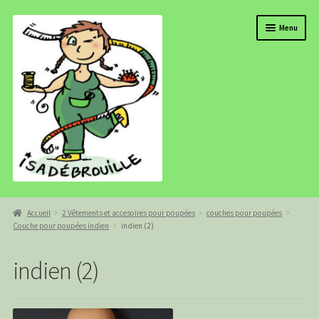
Aller
Aller
Menu
à
au
la
contenu
navigation
BOUTIQUE
Accueil
2 Vêtements et accesoires pour poupées
couches pour poupées
Couche pour poupées indien
indien (2)
ISADEBROUILLE
AGENDA
indien (2)
COMMANDE