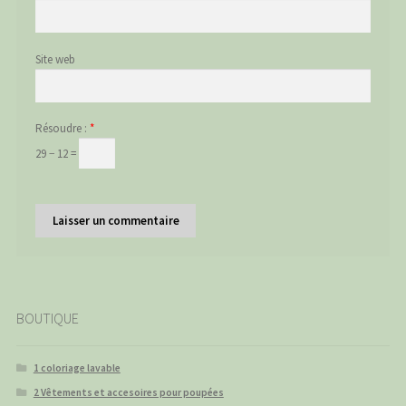
Site web
Résoudre :
*
29 − 12 =
BOUTIQUE
1 coloriage lavable
2 Vêtements et accesoires pour poupées