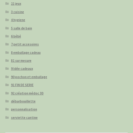
21 jeux
3 cuisine
4 hygiene
5 salle de bain
6 bébé
7 petit accesoires
8 emballage cadeau
81 sur mesure
9 Idée cadeaux
90 pochon et emballage
91 FIN DE SERIE
92 création médoc 3D
débarbouillette
personnalisation
serviette cantine