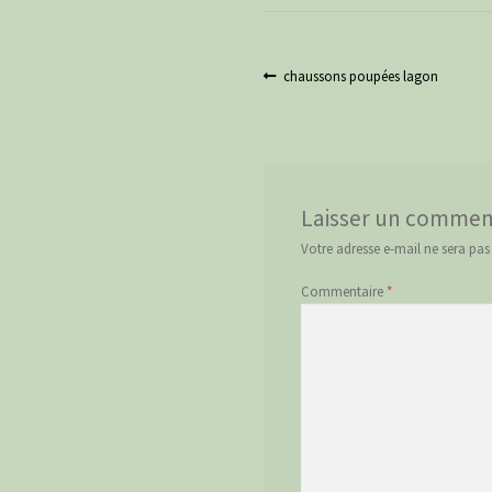
Navigation
Article
chaussons poupées lagon
précédent :
de
l’article
Laisser un commen
Votre adresse e-mail ne sera pas
Commentaire
*