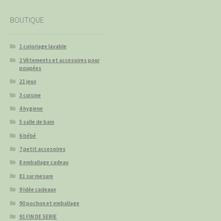
BOUTIQUE
1 coloriage lavable
2 Vêtements et accesoires pour
poupées
21 jeux
3 cuisine
4 hygiene
5 salle de bain
6 bébé
7 petit accesoires
8 emballage cadeau
81 sur mesure
9 Idée cadeaux
90 pochon et emballage
91 FIN DE SERIE