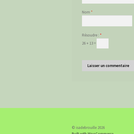
Nom
*
Résoudre :
*
26 + 13 =
© isadebrouille 2026
Built with WooCommerce
.