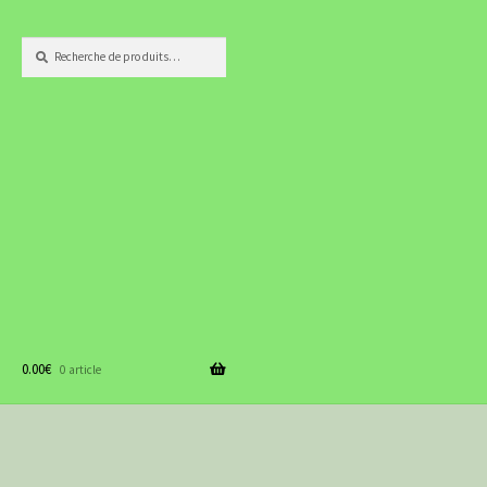
Recherche
Recherche
pour :
0.00
€
0 article