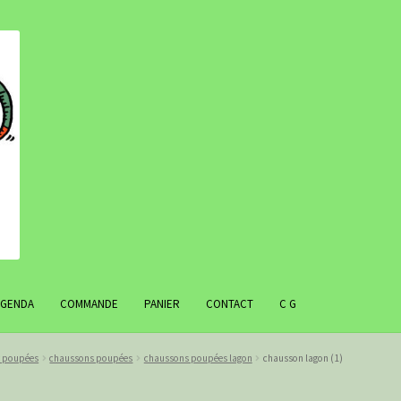
AGENDA
COMMANDE
PANIER
CONTACT
C G
r poupées
chaussons poupées
chaussons poupées lagon
chausson lagon (1)