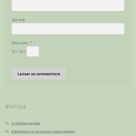
Site web
Résoudre :
*
21 + 10 =
BOUTIQUE
1 coloriage lavable
2 Vêtements et accesoires pour poupées