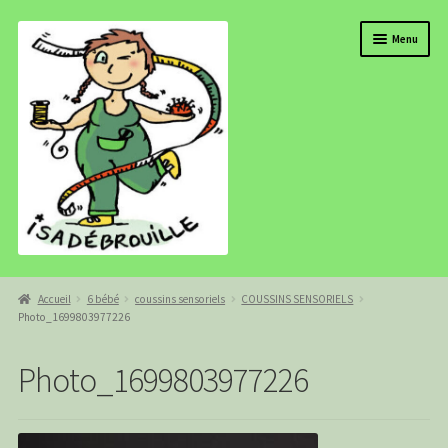
Aller
Aller
Menu
à
au
la
contenu
navigation
BOUTIQUE
Accueil
6 bébé
coussins sensoriels
COUSSINS SENSORIELS
Photo_1699803977226
ISADEBROUILLE
AGENDA
Photo_1699803977226
COMMANDE