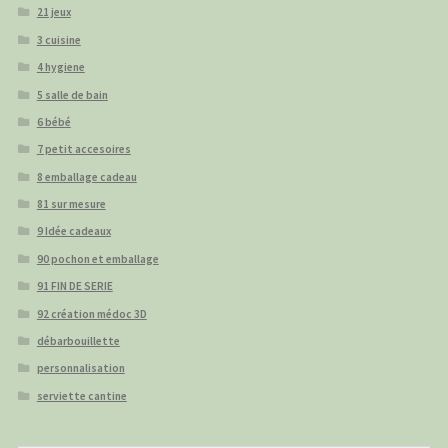
21 jeux
3 cuisine
4 hygiene
5 salle de bain
6 bébé
7 petit accesoires
8 emballage cadeau
81 sur mesure
9 Idée cadeaux
90 pochon et emballage
91 FIN DE SERIE
92 création médoc 3D
débarbouillette
personnalisation
serviette cantine