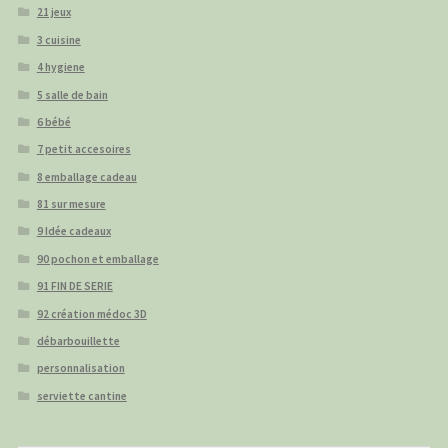
21 jeux
3 cuisine
4 hygiene
5 salle de bain
6 bébé
7 petit accesoires
8 emballage cadeau
81 sur mesure
9 Idée cadeaux
90 pochon et emballage
91 FIN DE SERIE
92 création médoc 3D
débarbouillette
personnalisation
serviette cantine