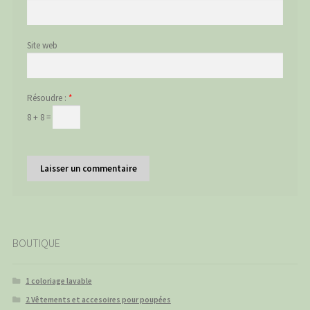
Site web
Résoudre :
*
8 + 8 =
BOUTIQUE
1 coloriage lavable
2 Vêtements et accesoires pour poupées