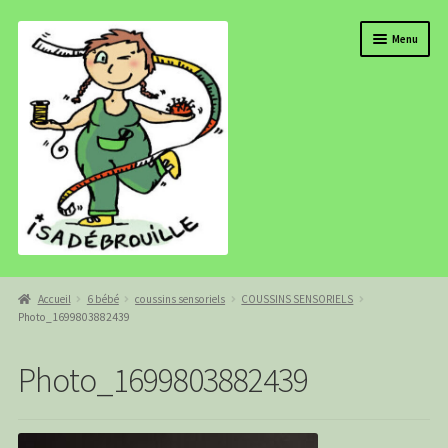
Aller
Aller
Menu
à
au
la
contenu
navigation
BOUTIQUE
Accueil
6 bébé
coussins sensoriels
COUSSINS SENSORIELS
Photo_1699803882439
ISADEBROUILLE
AGENDA
Photo_1699803882439
COMMANDE