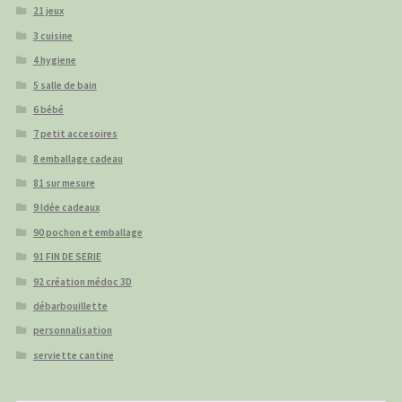
21 jeux
3 cuisine
4 hygiene
5 salle de bain
6 bébé
7 petit accesoires
8 emballage cadeau
81 sur mesure
9 Idée cadeaux
90 pochon et emballage
91 FIN DE SERIE
92 création médoc 3D
débarbouillette
personnalisation
serviette cantine