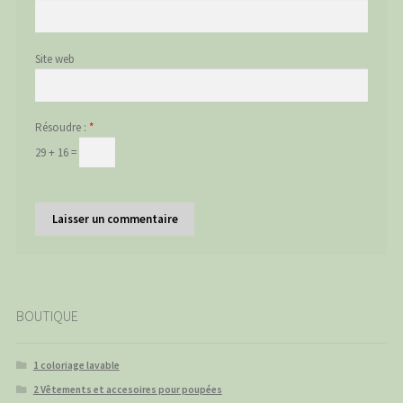
Site web
Résoudre :
*
29 + 16 =
BOUTIQUE
1 coloriage lavable
2 Vêtements et accesoires pour poupées