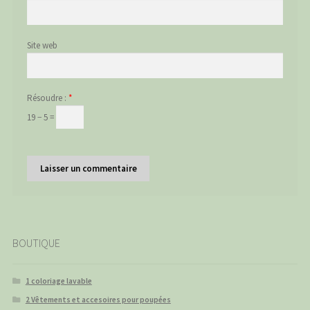
Site web
Résoudre :
*
19 − 5 =
BOUTIQUE
1 coloriage lavable
2 Vêtements et accesoires pour poupées