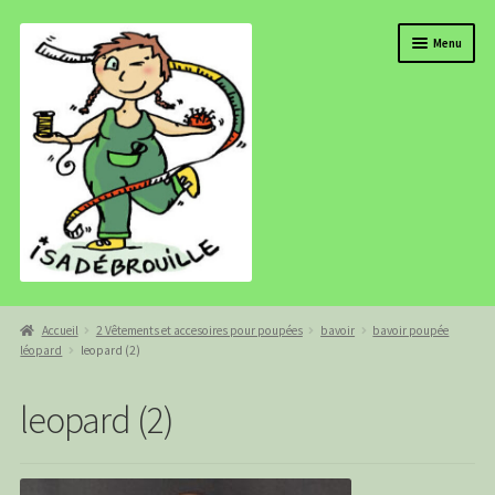
Aller
Aller
Menu
à
au
la
contenu
navigation
BOUTIQUE
Accueil
2 Vêtements et accesoires pour poupées
bavoir
bavoir poupée
léopard
leopard (2)
ISADEBROUILLE
AGENDA
leopard (2)
COMMANDE