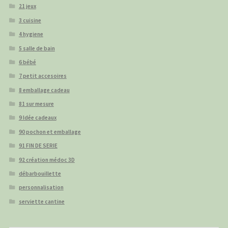
21 jeux
3 cuisine
4 hygiene
5 salle de bain
6 bébé
7 petit accesoires
8 emballage cadeau
81 sur mesure
9 Idée cadeaux
90 pochon et emballage
91 FIN DE SERIE
92 création médoc 3D
débarbouillette
personnalisation
serviette cantine