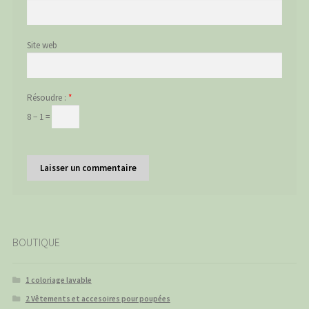
Site web
Résoudre :
*
8 − 1 =
BOUTIQUE
1 coloriage lavable
2 Vêtements et accesoires pour poupées