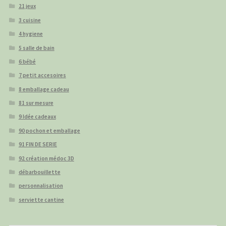
21 jeux
3 cuisine
4 hygiene
5 salle de bain
6 bébé
7 petit accesoires
8 emballage cadeau
81 sur mesure
9 Idée cadeaux
90 pochon et emballage
91 FIN DE SERIE
92 création médoc 3D
débarbouillette
personnalisation
serviette cantine