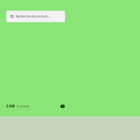
Recherche
Recherche
pour :
0.00
€
0 article