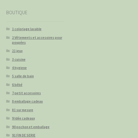
BOUTIQUE
1 coloriage lavable
2 Vêtements et accesoires pour
poupées
21 jeux
3 cuisine
4 hygiene
5 salle de bain
6 bébé
7 petit accesoires
8 emballage cadeau
81 sur mesure
9 Idée cadeaux
90 pochon et emballage
91 FIN DE SERIE