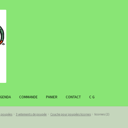
AGENDA
COMMANDE
PANIER
CONTACT
C G
r poupées
3 vetements de poupée
Couche pour poupées licornes
licornes (2)