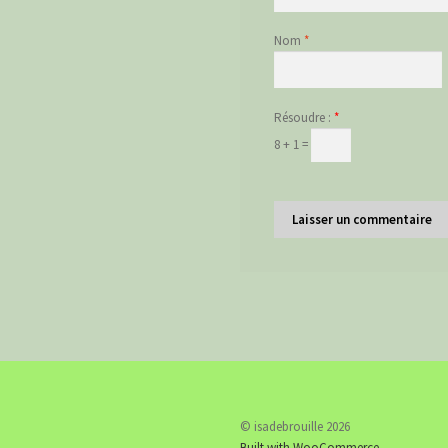
Nom
*
Résoudre :
*
8 + 1 =
© isadebrouille 2026
Built with WooCommerce
.