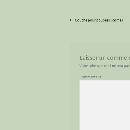
Navigation
Article
Couche pour poupées licornes
précédent :
de
l’article
Laisser un commen
Votre adresse e-mail ne sera pas
Commentaire
*