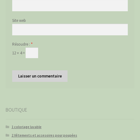
Site web
Résoudre :
*
12 + 4 =
BOUTIQUE
1 coloriage lavable
2 Vêtements et accesoires pour poupées