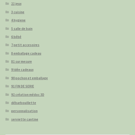
21 jeux
3 cuisine
4 hygiene
5 salle de bain
6 bébé
7 petit accesoires
8 emballage cadeau
81 sur mesure
9 Idée cadeaux
90 pochon et emballage
91 FIN DE SERIE
92 création médoc 3D
débarbouillette
personnalisation
serviette cantine