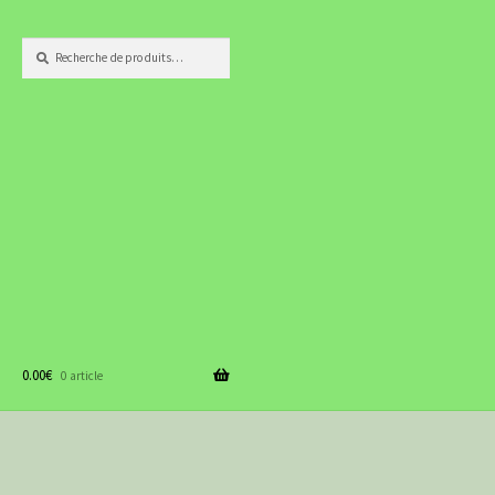
Recherche
Recherche
pour :
0.00
€
0 article