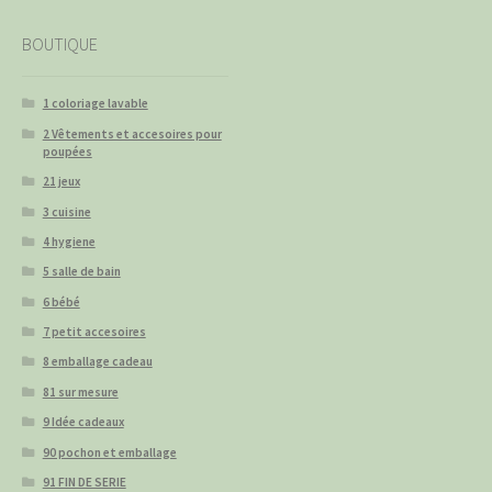
BOUTIQUE
1 coloriage lavable
2 Vêtements et accesoires pour
poupées
21 jeux
3 cuisine
4 hygiene
5 salle de bain
6 bébé
7 petit accesoires
8 emballage cadeau
81 sur mesure
9 Idée cadeaux
90 pochon et emballage
91 FIN DE SERIE