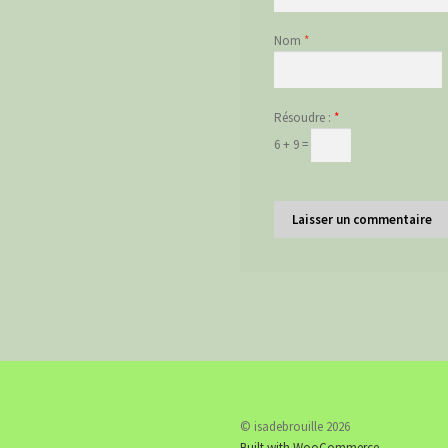
Nom
*
Résoudre :
*
6 + 9 =
© isadebrouille 2026
Built with WooCommerce
.