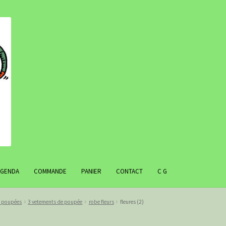
AGENDA
COMMANDE
PANIER
CONTACT
C G
r poupées
3 vetements de poupée
robe fleurs
fleures (2)