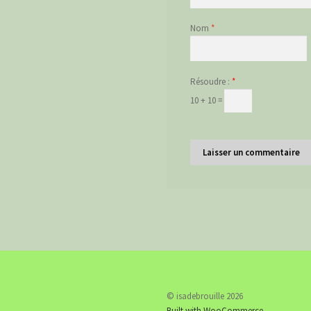
Nom
*
Résoudre :
*
10 + 10 =
© isadebrouille 2026
Built with WooCommerce
.