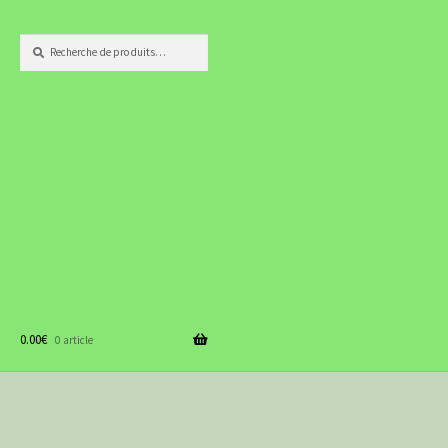
Recherche
Recherche
pour :
0.00
€
0 article