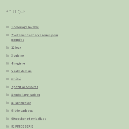
BOUTIQUE
1 coloriage lavable
2 Vêtements et accesoires pour
poupées
21 jeux
3 cuisine
4 hygiene
5 salle de bain
6 bébé
7 petit accesoires
8 emballage cadeau
81 sur mesure
9 Idée cadeaux
90 pochon et emballage
91 FIN DE SERIE