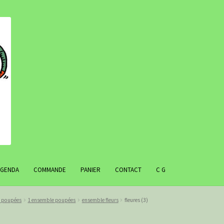
AGENDA
COMMANDE
PANIER
CONTACT
C G
r poupées
1 ensemble poupées
ensemble fleurs
fleures (3)