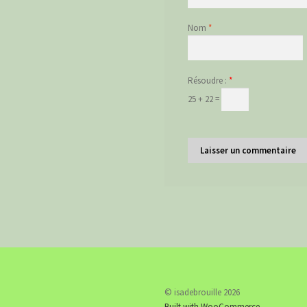
Nom
*
Résoudre :
*
25 + 22 =
© isadebrouille 2026
Built with WooCommerce
.