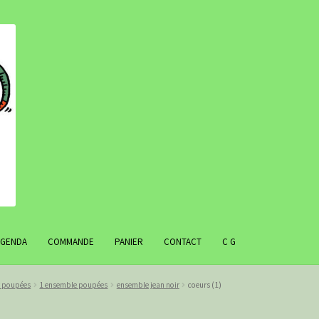
AGENDA
COMMANDE
PANIER
CONTACT
C G
r poupées
1 ensemble poupées
ensemble jean noir
coeurs (1)