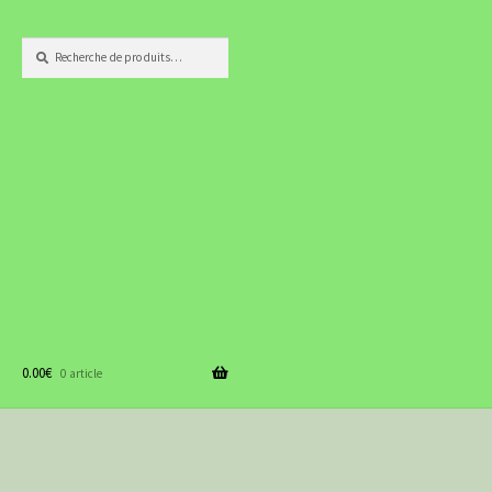
Recherche
Recherche
pour :
0.00
€
0 article