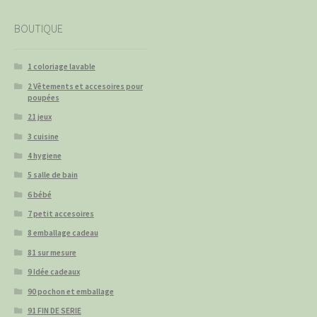
BOUTIQUE
1 coloriage lavable
2 Vêtements et accesoires pour
poupées
21 jeux
3 cuisine
4 hygiene
5 salle de bain
6 bébé
7 petit accesoires
8 emballage cadeau
81 sur mesure
9 Idée cadeaux
90 pochon et emballage
91 FIN DE SERIE