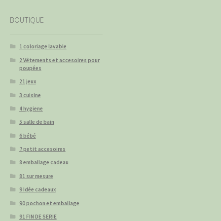
BOUTIQUE
1 coloriage lavable
2 Vêtements et accesoires pour
poupées
21 jeux
3 cuisine
4 hygiene
5 salle de bain
6 bébé
7 petit accesoires
8 emballage cadeau
81 sur mesure
9 Idée cadeaux
90 pochon et emballage
91 FIN DE SERIE