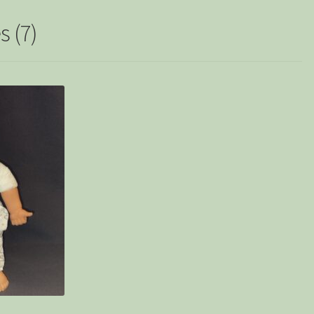
s (7)