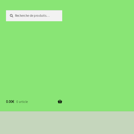
Recherche
Recherche
pour :
0.00
€
0 article