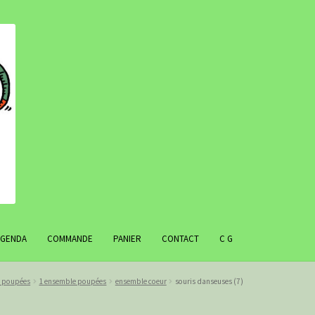
AGENDA
COMMANDE
PANIER
CONTACT
C G
r poupées
1 ensemble poupées
ensemble coeur
souris danseuses (7)