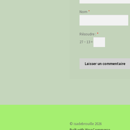
Nom
*
Résoudre :
*
27 − 13 =
© isadebrouille 2026
Built with WooCommerce
.