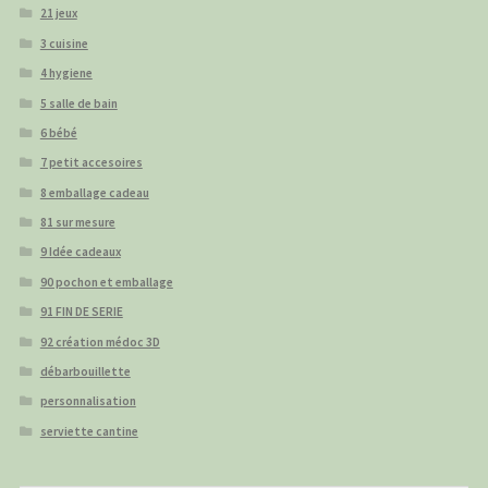
21 jeux
3 cuisine
4 hygiene
5 salle de bain
6 bébé
7 petit accesoires
8 emballage cadeau
81 sur mesure
9 Idée cadeaux
90 pochon et emballage
91 FIN DE SERIE
92 création médoc 3D
débarbouillette
personnalisation
serviette cantine