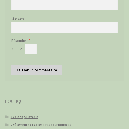
Site web
Résoudre :
*
27 − 12 =
BOUTIQUE
1 coloriage lavable
2 Vêtements et accesoires pour poupées