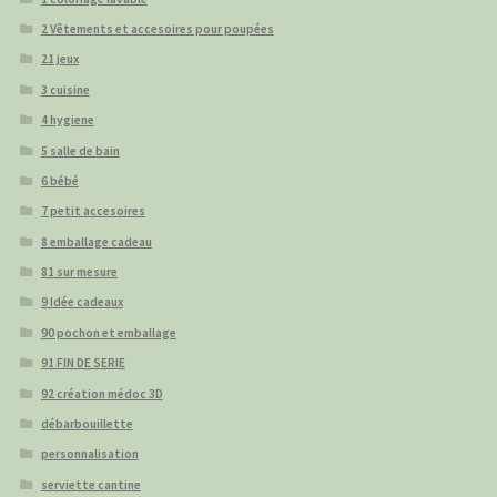
2 Vêtements et accesoires pour poupées
21 jeux
3 cuisine
4 hygiene
5 salle de bain
6 bébé
7 petit accesoires
8 emballage cadeau
81 sur mesure
9 Idée cadeaux
90 pochon et emballage
91 FIN DE SERIE
92 création médoc 3D
débarbouillette
personnalisation
serviette cantine