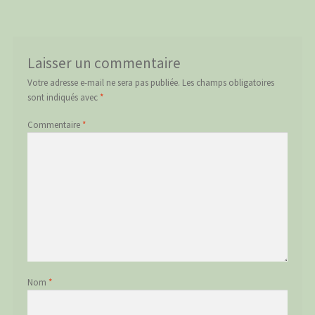
de
l’article
Laisser un commentaire
Votre adresse e-mail ne sera pas publiée.
Les champs obligatoires
sont indiqués avec
*
Commentaire
*
Nom
*