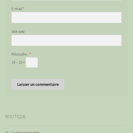
E-mail
*
Site web
Résoudre :
*
29 − 23 =
BOUTIQUE
1 coloriage lavable