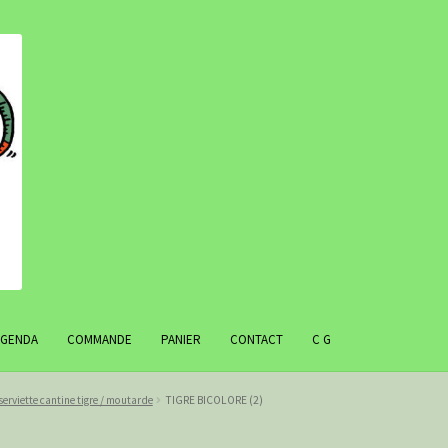
AGENDA
COMMANDE
PANIER
CONTACT
C G
serviette cantine tigre / moutarde
TIGRE BICOLORE (2)