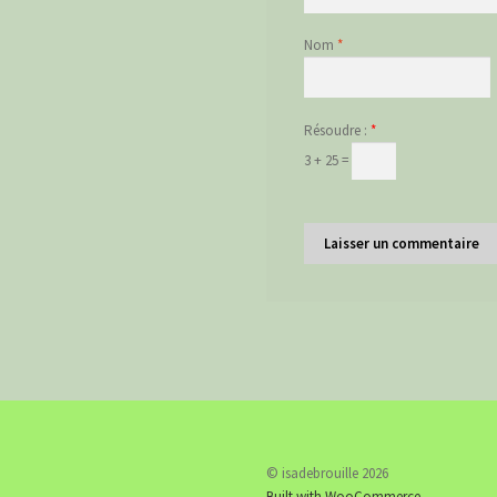
Nom
*
Résoudre :
*
3 + 25 =
© isadebrouille 2026
Built with WooCommerce
.