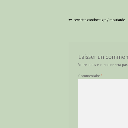
Navigation
Article
serviette cantine tigre / moutarde
précédent :
de
l’article
Laisser un commen
Votre adresse e-mail ne sera pas
Commentaire
*