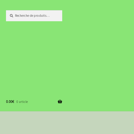
Recherche
Recherche
pour :
0.00
€
0 article