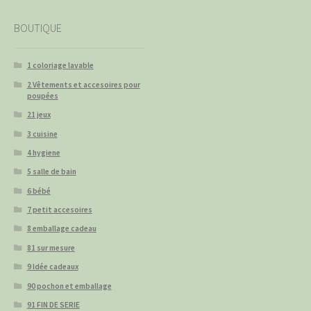
BOUTIQUE
1 coloriage lavable
2 Vêtements et accesoires pour
poupées
21 jeux
3 cuisine
4 hygiene
5 salle de bain
6 bébé
7 petit accesoires
8 emballage cadeau
81 sur mesure
9 Idée cadeaux
90 pochon et emballage
91 FIN DE SERIE