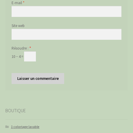
E-mail
*
Site web
Résoudre :
*
10 − 4 =
BOUTIQUE
1 coloriage lavable