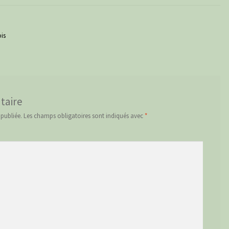
ois
taire
 publiée.
Les champs obligatoires sont indiqués avec
*