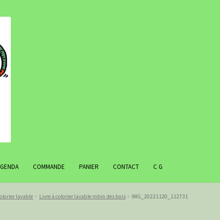
AGENDA
COMMANDE
PANIER
CONTACT
C G
colorier lavable
Livre à colorier lavable robin des bois
IMG_20221120_112731