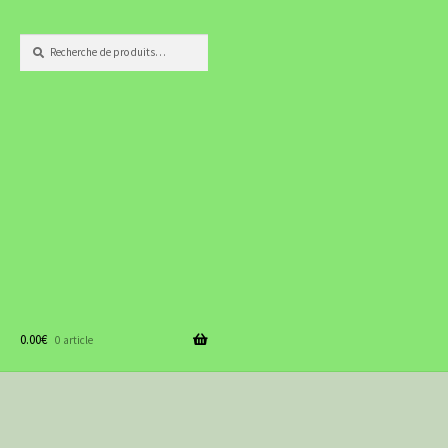
Recherche
Recherche
pour :
0.00
€
0 article