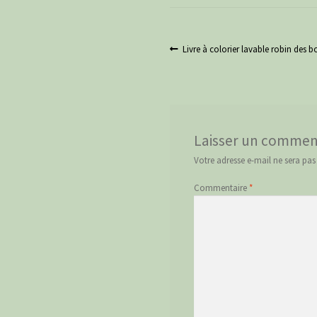
Navigation
Article
Livre à colorier lavable robin des b
précédent :
de
l’article
Laisser un commen
Votre adresse e-mail ne sera pas
Commentaire
*