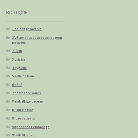
BOUTIQUE
1 coloriage lavable
2 Vêtements et accesoires pour
poupées
21 jeux
3 cuisine
4 hygiene
5 salle de bain
6 bébé
7 petit accesoires
8 emballage cadeau
81 sur mesure
9 Idée cadeaux
90 pochon et emballage
91 FIN DE SERIE