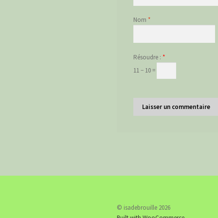
Nom
*
Résoudre :
*
11 − 10 =
© isadebrouille 2026
Built with WooCommerce
.