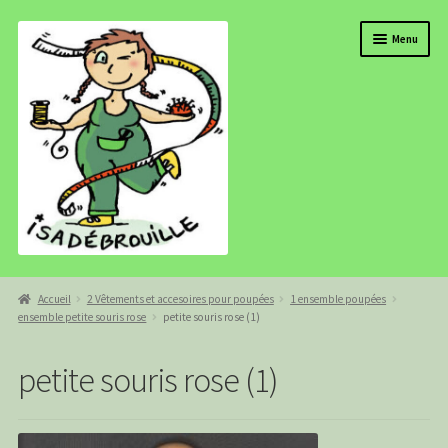
Aller
Aller
Menu
à
au
la
contenu
navigation
BOUTIQUE
Accueil
2 Vêtements et accesoires pour poupées
1 ensemble poupées
ensemble petite souris rose
petite souris rose (1)
ISADEBROUILLE
AGENDA
petite souris rose (1)
COMMANDE