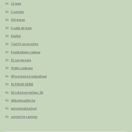
21 jeux
3 cuisine
4 hygiene
5 salle de bain
6 bébé
7 petit accesoires
8 emballage cadeau
81 sur mesure
9 Idée cadeaux
90 pochon et emballage
91 FIN DE SERIE
92 création médoc 3D
débarbouillette
personnalisation
serviette cantine