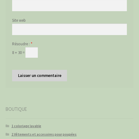
Site web
Résoudre :
*
8 + 30 =
BOUTIQUE
1 coloriage lavable
2 Vêtements et accesoires pour poupées