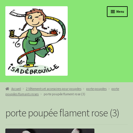
Aller
Aller
Menu
à
au
la
contenu
navigation
BOUTIQUE
Accueil
2 Vêtements et accesoires pour poupées
porte poupées
porte
poupées flamants roses
porte poupée flament rose (3)
ISADEBROUILLE
AGENDA
porte poupée flament rose (3)
COMMANDE