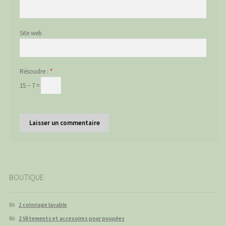
Site web
Résoudre :
*
15 − 7 =
BOUTIQUE
1 coloriage lavable
2 Vêtements et accesoires pour poupées