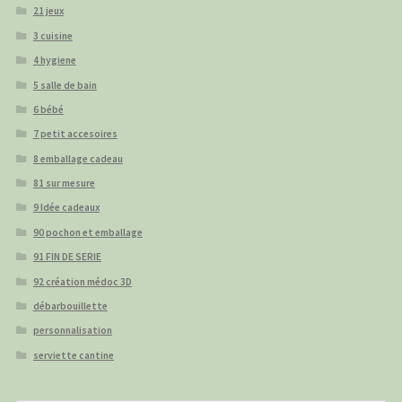
21 jeux
3 cuisine
4 hygiene
5 salle de bain
6 bébé
7 petit accesoires
8 emballage cadeau
81 sur mesure
9 Idée cadeaux
90 pochon et emballage
91 FIN DE SERIE
92 création médoc 3D
débarbouillette
personnalisation
serviette cantine