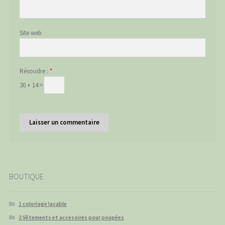
Site web
Résoudre :
*
30 + 14 =
BOUTIQUE
1 coloriage lavable
2 Vêtements et accesoires pour poupées