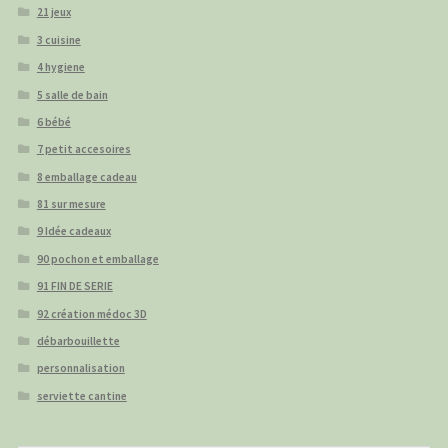
21 jeux
3 cuisine
4 hygiene
5 salle de bain
6 bébé
7 petit accesoires
8 emballage cadeau
81 sur mesure
9 Idée cadeaux
90 pochon et emballage
91 FIN DE SERIE
92 création médoc 3D
débarbouillette
personnalisation
serviette cantine