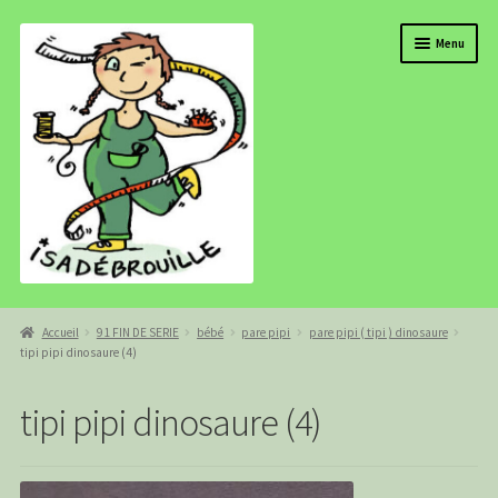
Aller
Aller
Menu
à
au
la
contenu
navigation
BOUTIQUE
Accueil
91 FIN DE SERIE
bébé
pare pipi
pare pipi ( tipi ) dinosaure
tipi pipi dinosaure (4)
ISADEBROUILLE
AGENDA
tipi pipi dinosaure (4)
COMMANDE