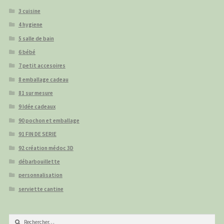
3 cuisine
4 hygiene
5 salle de bain
6 bébé
7 petit accesoires
8 emballage cadeau
81 sur mesure
9 Idée cadeaux
90 pochon et emballage
91 FIN DE SERIE
92 création médoc 3D
débarbouillette
personnalisation
serviette cantine
Rechercher :