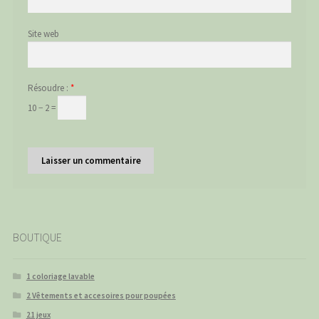
Site web
Résoudre :
*
10 − 2 =
BOUTIQUE
1 coloriage lavable
2 Vêtements et accesoires pour poupées
21 jeux