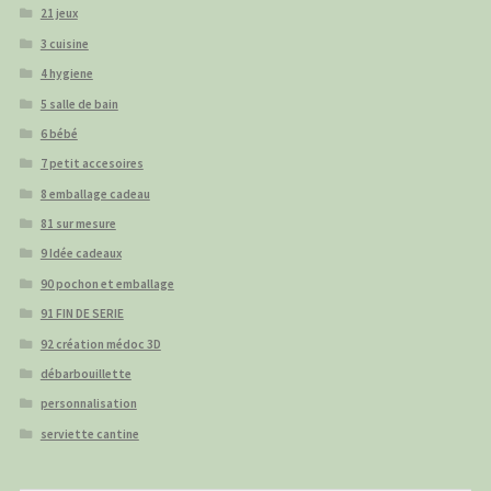
21 jeux
3 cuisine
4 hygiene
5 salle de bain
6 bébé
7 petit accesoires
8 emballage cadeau
81 sur mesure
9 Idée cadeaux
90 pochon et emballage
91 FIN DE SERIE
92 création médoc 3D
débarbouillette
personnalisation
serviette cantine