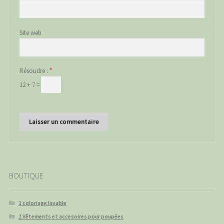
Site web
Résoudre :
*
12 + 7 =
BOUTIQUE
1 coloriage lavable
2 Vêtements et accesoires pour poupées