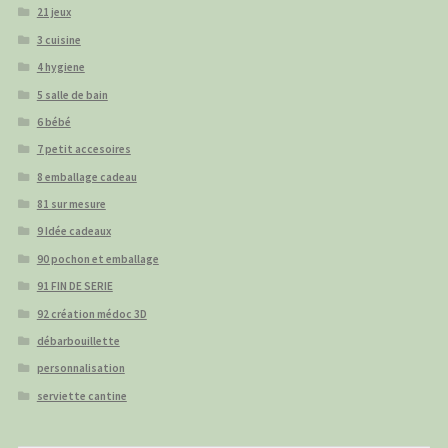
21 jeux
3 cuisine
4 hygiene
5 salle de bain
6 bébé
7 petit accesoires
8 emballage cadeau
81 sur mesure
9 Idée cadeaux
90 pochon et emballage
91 FIN DE SERIE
92 création médoc 3D
débarbouillette
personnalisation
serviette cantine