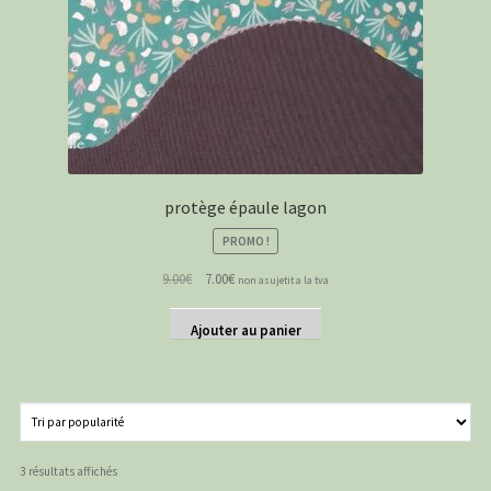
protège épaule lagon
PROMO !
Le
Le
9.00
€
7.00
€
non asujetit a la tva
prix
prix
initial
actuel
Ajouter au panier
était :
est :
9.00€.
7.00€.
Trié
3 résultats affichés
par