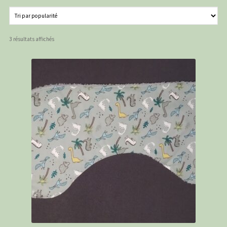
PANIER
CONTACT
Trié
3 résultats affichés
C G
par
popularité